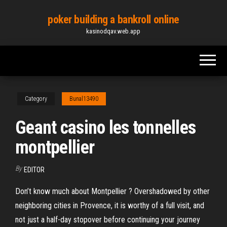
Skip
poker building a bankroll online
to
kasinodqav.web.app
the
content
Category
Bunal13490
Geant casino les tonnelles
montpellier
By
EDITOR
Don’t know much about Montpellier ? Overshadowed by other
neighboring cities in Provence, it is worthy of a full visit, and
not just a half-day stopover before continuing your journey