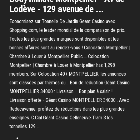
Lodève - 129 avenue de ...
Economisez sur Tonnelle De Jardin Geant Casino avec
Shopping.com, le leader mondial de la comparaison de prix.
Toutes les plus grandes marques sont disponibles et les
bonnes affaires sont au rendez-vous ! Colocation Montpellier |
Chambre à Louer à Montpellier Public ... Colocation
Montpellier | Chambre à Louer à Montpellier has 1,298
members. Sur Colocation 40+ MONTPELLIER, les annonces
sont classées par thèmes ou... Bon de réduction Géant Casino
MONTPELLIER 34000 : Livraison ... Bon plan à saisir !
Livraison offerte - Géant Casino MONTPELLIER 34000 . Avec
Reducavenue, profitez de réductions dans les plus grandes
enseignes. C.Cial Géant Casino Celleneuve Tram 3 les
tonnelles 129 ...